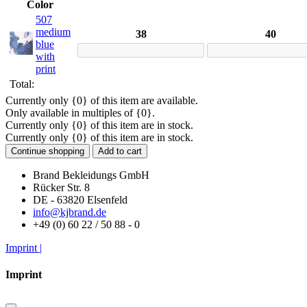
Color
507
medium
38
40
blue
with
print
Total:
Currently only {0} of this item are available.
Only available in multiples of {0}.
Currently only {0} of this item are in stock.
Currently only {0} of this item are in stock.
Continue shopping
Add to cart
Brand Bekleidungs GmbH
Rücker Str. 8
DE - 63820 Elsenfeld
info@kjbrand.de
+49 (0) 60 22 / 50 88 - 0
Imprint |
Imprint