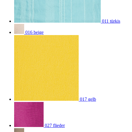
011 türkis
016 beige
017 gelb
027 flieder