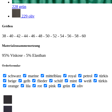
228 grün
229 oliv
Größen
38 -
40 -
42 -
44 -
46 -
48 -
50 -
52 -
54 -
56 -
58 -
60
Materialzusammensetzung
95% Viskose -
5% Elasthan
Orderformular
schwarz
marine
mittelblau
royal
petrol
türkis
beige
gelb
flieder
schilf
mint
weiß
türkis
orange
lila
rot
pink
grün
oliv