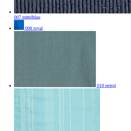
007 mittelblau
008 royal
010 petrol