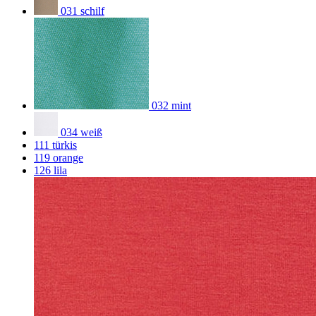
031 schilf
032 mint
034 weiß
111 türkis
119 orange
126 lila