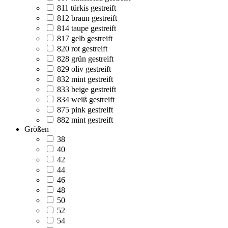
811 türkis gestreift
812 braun gestreift
814 taupe gestreift
817 gelb gestreift
820 rot gestreift
828 grün gestreift
829 oliv gestreift
832 mint gestreift
833 beige gestreift
834 weiß gestreift
875 pink gestreift
882 mint gestreift
Größen
38
40
42
44
46
48
50
52
54