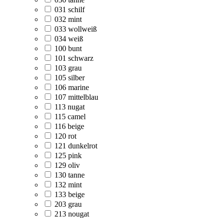
031 schilf
032 mint
033 wollweiß
034 weiß
100 bunt
101 schwarz
103 grau
105 silber
106 marine
107 mittelblau
113 nugat
115 camel
116 beige
120 rot
121 dunkelrot
125 pink
129 oliv
130 tanne
132 mint
133 beige
203 grau
213 nougat