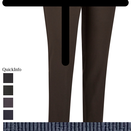
QuickInfo