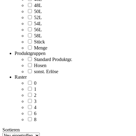
48L
50L
52L
54L
56L
58L
Stück
Menge
Produktgruppen
Standard Produktgr.
Hosen
sonst. Erlöse
Raster
0
1
2
3
4
6
8
Sortieren