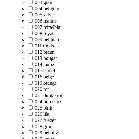
003 grau
004 hellgrau
005 silber
006 marine
007 mittelblau
008 royal
009 hellblau
011 türkis
012 braun
013 nougat
014 taupe
015 camel
016 beige
019 orange
020 rot
021 dunkelrot
024 bordeaux
025 pink
026 lila
027 flieder
028 grün
029 helloliv
030 tanne