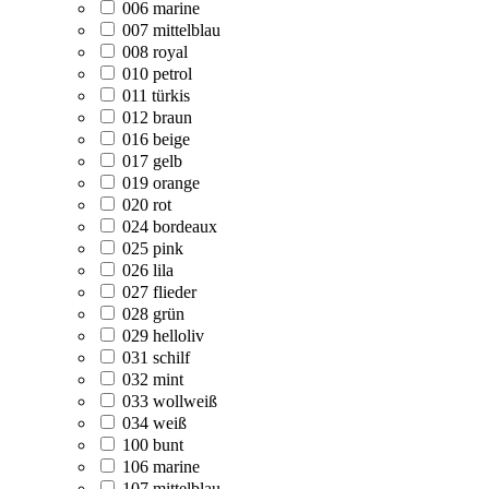
006 marine
007 mittelblau
008 royal
010 petrol
011 türkis
012 braun
016 beige
017 gelb
019 orange
020 rot
024 bordeaux
025 pink
026 lila
027 flieder
028 grün
029 helloliv
031 schilf
032 mint
033 wollweiß
034 weiß
100 bunt
106 marine
107 mittelblau