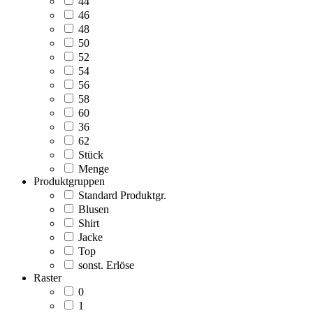
44
46
48
50
52
54
56
58
60
36
62
Stück
Menge
Produktgruppen
Standard Produktgr.
Blusen
Shirt
Jacke
Top
sonst. Erlöse
Raster
0
1